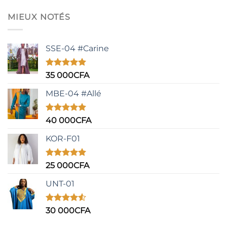
5
MIEUX NOTÉS
SSE-04 #Carine
Note
5.00
35 000
CFA
sur 5
MBE-04 #Allé
Note
5.00
40 000
CFA
sur 5
KOR-F01
Note
5.00
25 000
CFA
sur 5
UNT-01
Note
4.50
30 000
CFA
sur 5