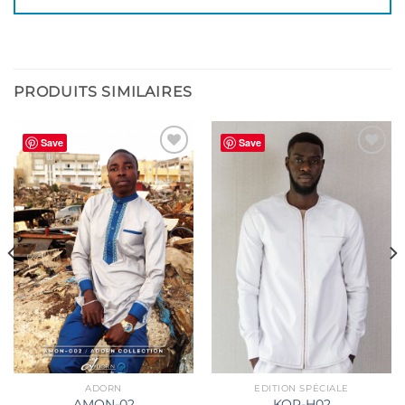
PRODUITS SIMILAIRES
Save
Save
Ajouter
Ajouter
à la
à la
wishlist
wishlist
ADORN
EDITION SPÉCIALE
AMON-02
KOR-H02