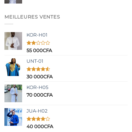
MEILLEURES VENTES
KOR-H01
Note
55 000
CFA
2.00
sur
UNT-01
5
Note
4.50
30 000
CFA
sur 5
KOR-H05
70 000
CFA
JUA-H02
Note
40 000
CFA
4.00
sur