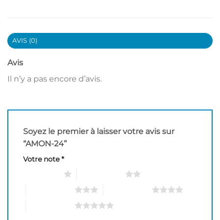
AVIS (0)
Avis
Il n’y a pas encore d’avis.
Soyez le premier à laisser votre avis sur
“AMON-24”
Votre note
*
1 étoile sur 5
2 étoiles sur 5
3 étoiles sur 5
4 étoiles sur 5
5 étoiles sur 5