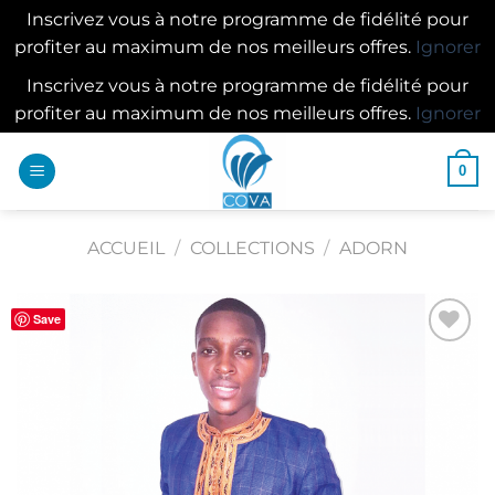
Inscrivez vous à notre programme de fidélité pour
profiter au maximum de nos meilleurs offres.
Ignorer
Inscrivez vous à notre programme de fidélité pour
profiter au maximum de nos meilleurs offres.
Ignorer
Passer
0
au
contenu
ACCUEIL
/
COLLECTIONS
/
ADORN
Save
Ajouter
à la
wishlist