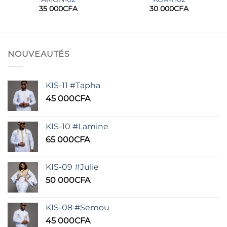
35 000
CFA
30 000
CFA
NOUVEAUTÉS
KIS-11 #Tapha
45 000
CFA
KIS-10 #Lamine
65 000
CFA
KIS-09 #Julie
50 000
CFA
KIS-08 #Semou
45 000
CFA