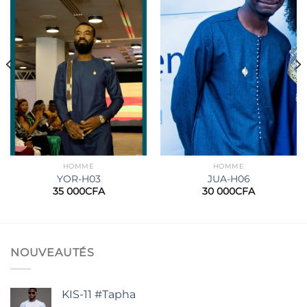
Ajouter
Ajouter
à la
à la
wishlist
wishlist
HOMME
HOMME
YOR-H03
JUA-H06
35 000
CFA
30 000
CFA
NOUVEAUTÉS
KIS-11 #Tapha