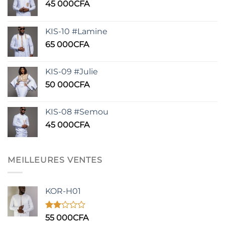
45 000
CFA
KIS-10 #Lamine
65 000
CFA
KIS-09 #Julie
50 000
CFA
KIS-08 #Semou
45 000
CFA
MEILLEURES VENTES
KOR-H01
Note
55 000
CFA
2.00