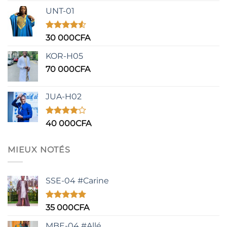
sur
UNT-01
5
Note
4.50
30 000
CFA
sur 5
KOR-H05
70 000
CFA
JUA-H02
Note
40 000
CFA
4.00
sur
5
MIEUX NOTÉS
SSE-04 #Carine
Note
5.00
35 000
CFA
sur 5
MBE-04 #Allé