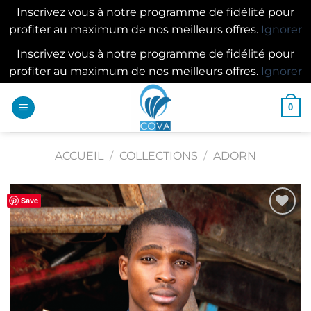
Inscrivez vous à notre programme de fidélité pour
profiter au maximum de nos meilleurs offres.
Ignorer
Inscrivez vous à notre programme de fidélité pour
profiter au maximum de nos meilleurs offres.
Ignorer
Passer
0
au
contenu
ACCUEIL
/
COLLECTIONS
/
ADORN
Save
Ajouter
à la
wishlist